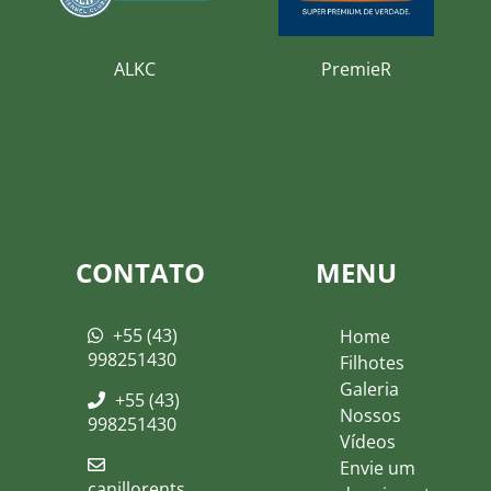
ALKC
PremieR
CONTATO
MENU
+55 (43)
Home
998251430
Filhotes
Galeria
+55 (43)
Nossos
998251430
Vídeos
Envie um
canillorents