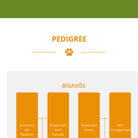
PEDIGREE
BISAVÓS
Lamorena
Kinder Lord
Yellow Bull
Mel
del
Huff
Prince
Enrrugadinhos
Maserati
Concept