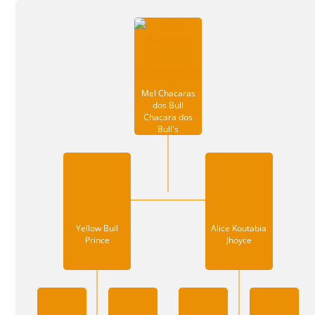
Mel Chacaras
dos Bull
Chacara dos
Bull's
Yellow Bull
Alice Koutabia
Prince
Jhoyce