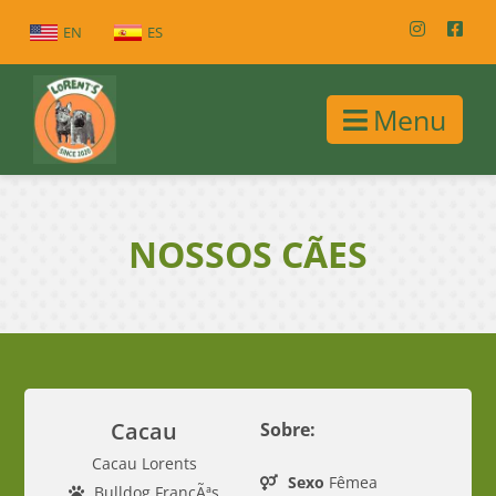
EN
ES
Menu
NOSSOS CÃES
Cacau
Sobre:
Cacau Lorents
Sexo
Fêmea
Bulldog FrancÃªs