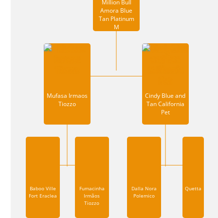
Million Bull
Amora Blue
Tan Platinum
M
Mufasa Irmaos
Cindy Blue and
Tiozzo
Tan California
Pet
Baboo Ville
Fumacinha
Dalla Nora
Quetta
Fort Eraclea
Irmãos
Polemico
Tiozzo