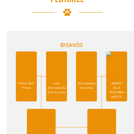
BISAVÓS
Yellow Bull
Loly
Shirinkabulls
MARGO
Prince
Shirinkabulls
Dynomite
BLUE
Ville Eraclea
KOUTABIA
JHOYCE