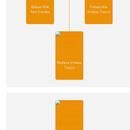
Baboo Ville
Fumacinha
Fort Eraclea
Irmãos Tiozzo
Mufasa Irmaos
Tiozzo