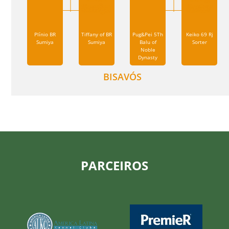
Plínio BR
Tiffany of BR
Pug&Pei 5Th
Keiko 69 Rj
Sumiya
Sumiya
Balu of
Sorter
Noble
Dynasty
BISAVÓS
PARCEIROS