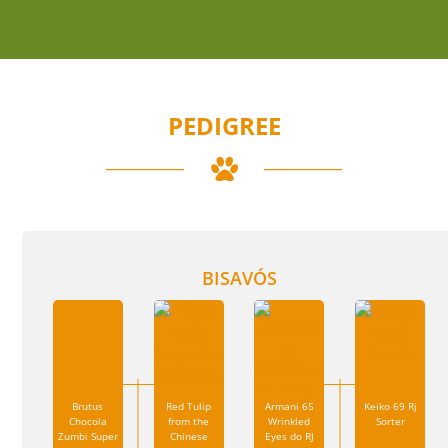
PEDIGREE
BISAVÓS
Brutus
Red Tulip
Armani 65
Keiko 69 Rj
Chocola
from the
Wrinkled
Sorter
Zumbi Super
Chinese
Eyes do RJ