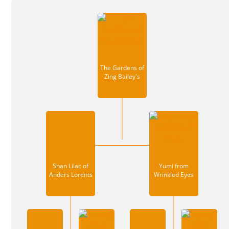
The Gardens of
Zing Bailey's
Shan Lilac of
Yumi from
Anders Lorents
Wrinkled Eyes