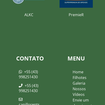
ALKC
PremieR
CONTATO
MENU
+55 (43)
Home
998251430
Filhotes
Galeria
+55 (43)
Nossos
998251430
Vídeos
Envie um
canillorents