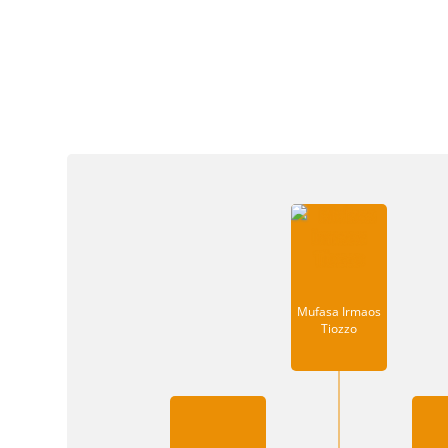
Mufasa Irmaos
Tiozzo