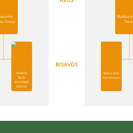
macinha
Mufasa I
os Tiozzo
Tiozz
BISAVÓS
MARGO
Baboo Ville
BLUE
Fort Eraclea
KOUTABIA
JHOYCE