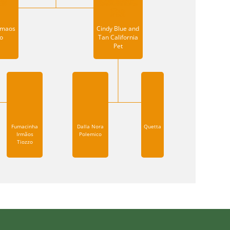
rmaos
Cindy Blue and
o
Tan California
Pet
Fumacinha
Dalla Nora
Quetta
Irmãos
Polemico
Tiozzo