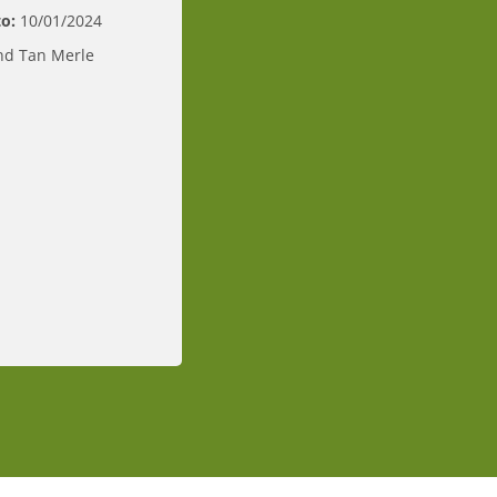
o:
10/01/2024
nd Tan Merle