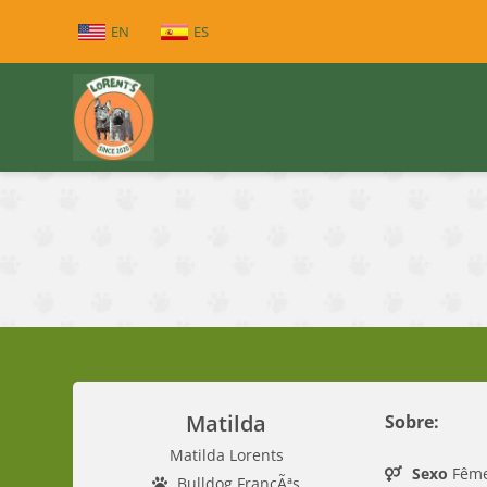
EN
ES
Matilda
Sobre:
Matilda Lorents
Sexo
Fêm
Bulldog FrancÃªs