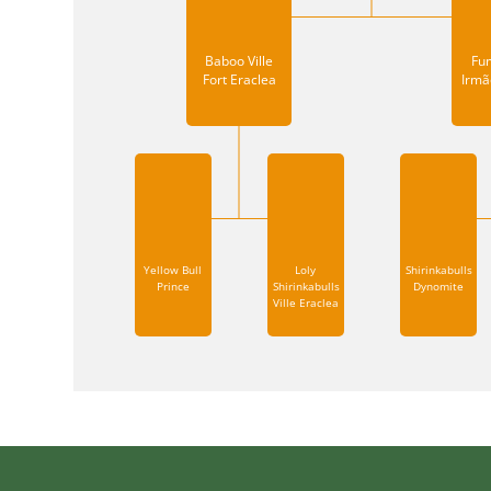
Baboo Ville
Fu
Fort Eraclea
Irmã
Yellow Bull
Loly
Shirinkabulls
Prince
Shirinkabulls
Dynomite
Ville Eraclea