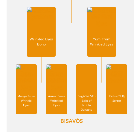
Wrinkled Eyes
Yumi from
Bono
Wrinkled Eyes
Mango From
Arena From
Pug&Pei 5Th
Keiko 69 Rj
Wrinkle
Wrinkled
Balu of
Sorter
Eyes
Eyes
Noble
Dynasty
BISAVÓS