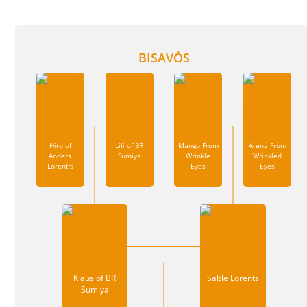
BISAVÓS
Hiro of
Lili of BR
Mango From
Arena From
Anders
Sumiya
Wrinkle
Wrinkled
Lorent's
Eyes
Eyes
Klaus of BR
Sable Lorents
Sumiya