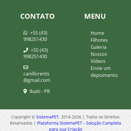
CONTATO
MENU
+55 (43)
Home
998251430
Filhotes
Galeria
+55 (43)
Nossos
998251430
Vídeos
Envie um
canillorents
depoimento
@gmail.com
Ibaiti - PR
Copyright ©
SistemaPET
, 2014-2026 | Todos os Direitos
Reservados |
Plataforma SistemaPET - Solução Completa
para sua Criação