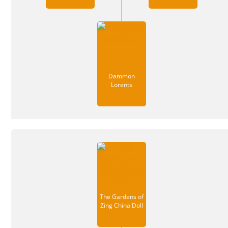
Dammon
Lorents
The Gardens of
Zing China Doll