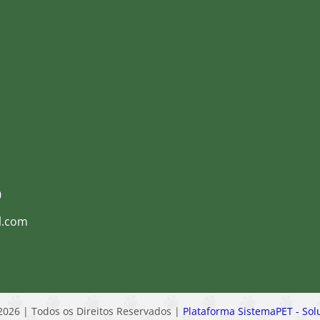
0
0
l.com
2026 | Todos os Direitos Reservados |
Plataforma SistemaPET - Sol