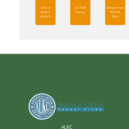
Hiro of
Lili of BR
Mango From
Anders
Sumiya
Wrinkle
Lorent's
Eyes
ALKC