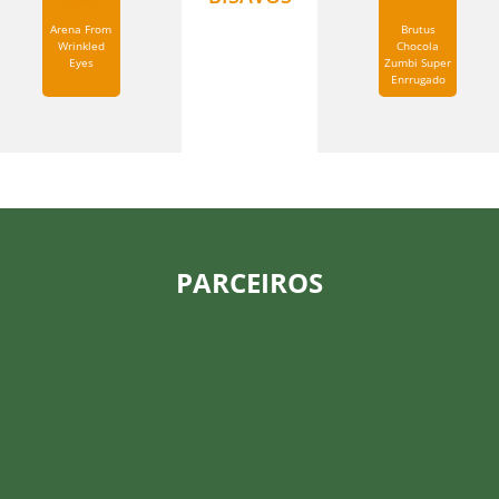
Arena From
Brutus
Wrinkled
Chocola
Eyes
Zumbi Super
Enrrugado
PARCEIROS