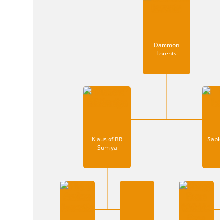
Dammon
Lorents
Klaus of BR
Sabl
Sumiya