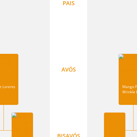
PAIS
AVÓS
e Lorents
Mango 
Wrinkle 
BISAVÓS