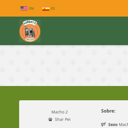
EN
ES
Sobre:
Macho 2
Shar Pei
Sexo
Mac