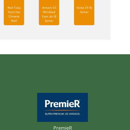
Red Tulip
Armani 65
Keiko 69 Rj
from the
Wrinkled
Sorter
Chinese
Eyes do RJ
Wall
Sorter
PremieR