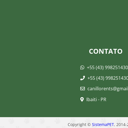
CONTATO
+55 (43) 99825143
+55 (43) 99825143
canillorents@gmai
Ibaiti - PR
Copyright ©
SistemaPET
, 2014-