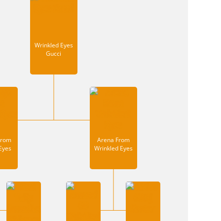
Wrinkled Eyes
Gucci
From
Arena From
Eyes
Wrinkled Eyes