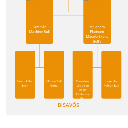
Lampião
Malandra
Machine Bull
Platinum
Maceio Exotic
Bull's
Emerick Bull
Million Bull
Showtime
Lagertha
Lyon
Guria
Lilac Tan
Million Bull
Merle
California
Pet
BISAVÓS