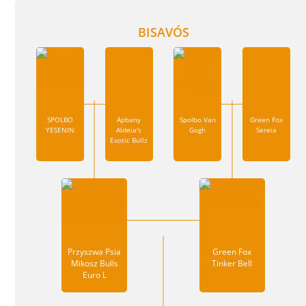
BISAVÓS
SPOLBO
Apbany
Spolbo Van
Green Fox
YESENIN
Aldeia's
Gogh
Sereia
Exotic Bullz
Przyszwa Psia
Green Fox
Mikosz Bulls
Tinker Bell
Euro L