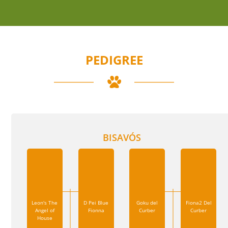
PEDIGREE
BISAVÓS
Leon's The
D Pei Blue
Goku del
Fiona2 Del
Angel of
Fionna
Curber
Curber
House