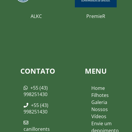
ALKC
PremieR
CONTATO
MENU
+55 (43)
Home
998251430
Filhotes
Galeria
+55 (43)
Nossos
998251430
Vídeos
Envie um
canillorents
depoimento