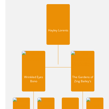
Hayley Lorents
Wrinkled Eyes
The Gardens of
Bono
Zing Bailey's